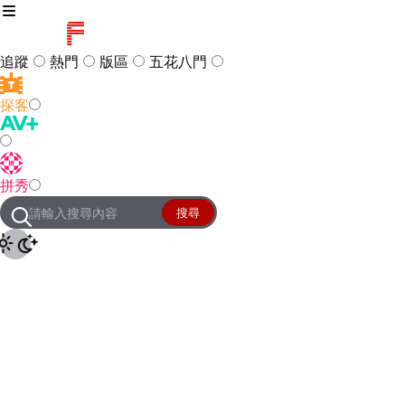
追蹤
熱門
版區
五花八門
探客
訪客
登入
拼秀
管理團隊
客服及常見問題
搜尋
友站連結
設定
JKForum
© 2005 -
2026
All Right
Reserved