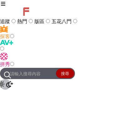
追蹤
熱門
版區
五花八門
探客
訪客
登入
拼秀
管理團隊
客服及常見問題
搜尋
友站連結
設定
JKForum
© 2005 -
2026
All Right
Reserved