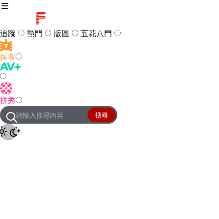
追蹤
熱門
版區
五花八門
探客
訪客
登入
拼秀
管理團隊
客服及常見問題
搜尋
友站連結
設定
JKForum
© 2005 -
2026
All Right
Reserved