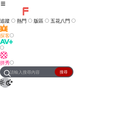
追蹤
熱門
版區
五花八門
探客
訪客
登入
拼秀
管理團隊
客服及常見問題
搜尋
友站連結
設定
JKForum
© 2005 -
2026
All Right
Reserved