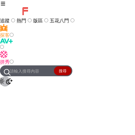
追蹤
熱門
版區
五花八門
探客
訪客
登入
拼秀
管理團隊
客服及常見問題
搜尋
友站連結
設定
JKForum
© 2005 -
2026
All Right
Reserved