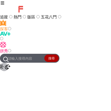
追蹤
熱門
版區
五花八門
探客
訪客
登入
拼秀
管理團隊
客服及常見問題
搜尋
友站連結
設定
JKForum
© 2005 -
2026
All Right
Reserved