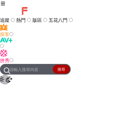
追蹤
熱門
版區
五花八門
探客
訪客
登入
拼秀
管理團隊
客服及常見問題
搜尋
友站連結
設定
JKForum
© 2005 -
2026
All Right
Reserved