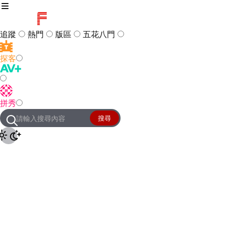
追蹤
熱門
版區
五花八門
探客
訪客
登入
拼秀
管理團隊
客服及常見問題
搜尋
友站連結
設定
JKForum
© 2005 -
2026
All Right
Reserved