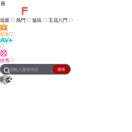
追蹤
熱門
版區
五花八門
探客
訪客
登入
拼秀
管理團隊
客服及常見問題
搜尋
友站連結
設定
JKForum
© 2005 -
2026
All Right
Reserved