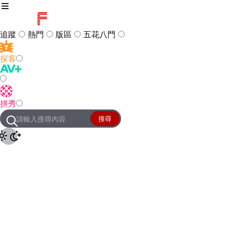
追蹤
熱門
版區
五花八門
探客
訪客
登入
拼秀
管理團隊
客服及常見問題
搜尋
友站連結
設定
JKForum
© 2005 -
2026
All Right
Reserved