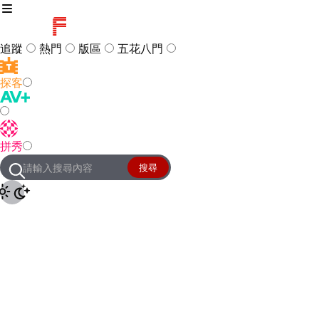
追蹤
熱門
版區
五花八門
探客
訪客
登入
拼秀
管理團隊
客服及常見問題
搜尋
友站連結
設定
JKForum
© 2005 -
2026
All Right
Reserved