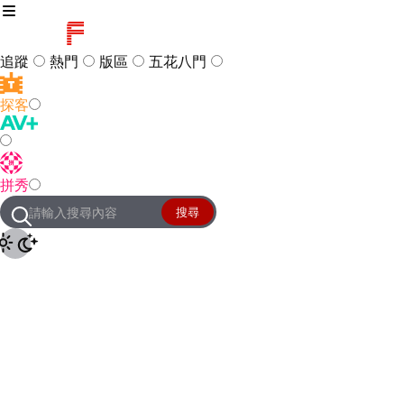
追蹤
熱門
版區
五花八門
探客
訪客
登入
拼秀
管理團隊
客服及常見問題
搜尋
友站連結
設定
JKForum
© 2005 -
2026
All Right
Reserved