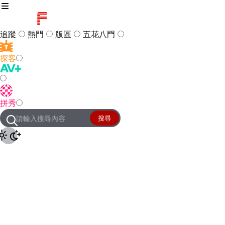
追蹤
熱門
版區
五花八門
探客
訪客
登入
拼秀
管理團隊
客服及常見問題
搜尋
友站連結
設定
JKForum
© 2005 -
2026
All Right
Reserved