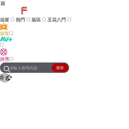
追蹤
熱門
版區
五花八門
探客
訪客
登入
拼秀
管理團隊
客服及常見問題
搜尋
友站連結
設定
JKForum
© 2005 -
2026
All Right
Reserved