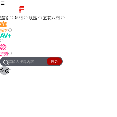
追蹤
熱門
版區
五花八門
探客
訪客
登入
拼秀
管理團隊
客服及常見問題
搜尋
友站連結
設定
JKForum
© 2005 -
2026
All Right
Reserved