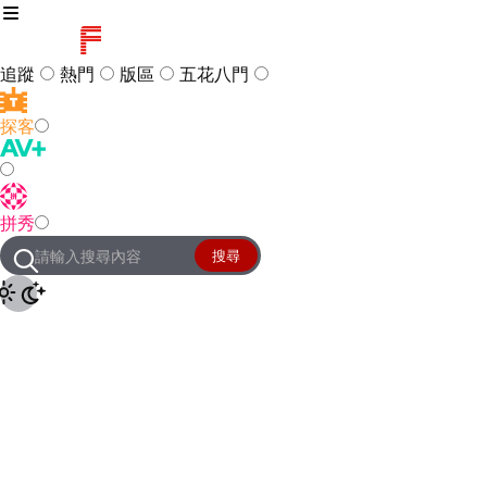
追蹤
熱門
版區
五花八門
探客
訪客
登入
拼秀
管理團隊
客服及常見問題
搜尋
友站連結
設定
JKForum
© 2005 -
2026
All Right
Reserved