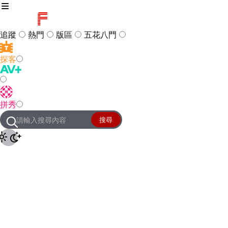
追蹤
熱門
版區
五花八門
探客
訪客
登入
拼秀
管理團隊
客服及常見問題
搜尋
友站連結
設定
JKForum
© 2005 -
2026
All Right
Reserved