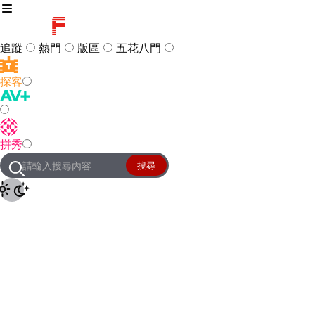
追蹤
熱門
版區
五花八門
探客
訪客
登入
拼秀
管理團隊
客服及常見問題
搜尋
友站連結
設定
JKForum
© 2005 -
2026
All Right
Reserved