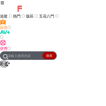
追蹤
熱門
版區
五花八門
探客
訪客
登入
拼秀
管理團隊
客服及常見問題
搜尋
友站連結
設定
JKForum
© 2005 -
2026
All Right
Reserved