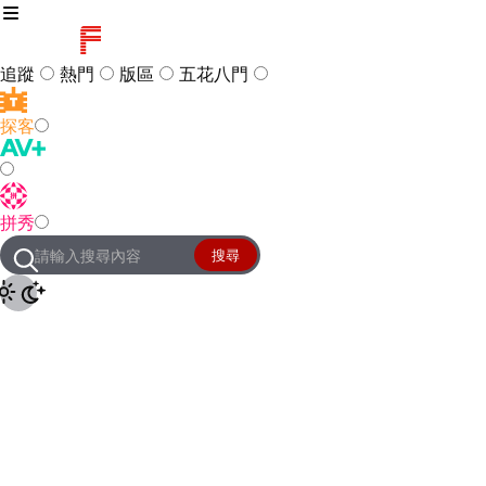
追蹤
熱門
版區
五花八門
探客
訪客
登入
拼秀
管理團隊
客服及常見問題
搜尋
友站連結
設定
JKForum
© 2005 -
2026
All Right
Reserved