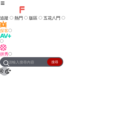
追蹤
熱門
版區
五花八門
探客
訪客
登入
拼秀
管理團隊
客服及常見問題
搜尋
友站連結
設定
JKForum
© 2005 -
2026
All Right
Reserved