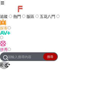
追蹤
熱門
版區
五花八門
探客
訪客
登入
拼秀
管理團隊
客服及常見問題
搜尋
友站連結
設定
JKForum
© 2005 -
2026
All Right
Reserved