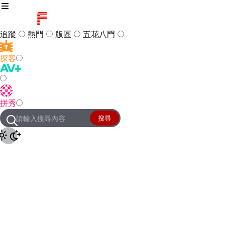
追蹤
熱門
版區
五花八門
探客
訪客
登入
拼秀
管理團隊
客服及常見問題
搜尋
友站連結
設定
JKForum
© 2005 -
2026
All Right
Reserved