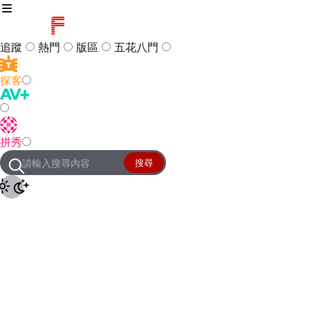
追蹤
熱門
版區
五花八門
探客
訪客
登入
拼秀
管理團隊
客服及常見問題
搜尋
友站連結
設定
JKForum
© 2005 -
2026
All Right
Reserved