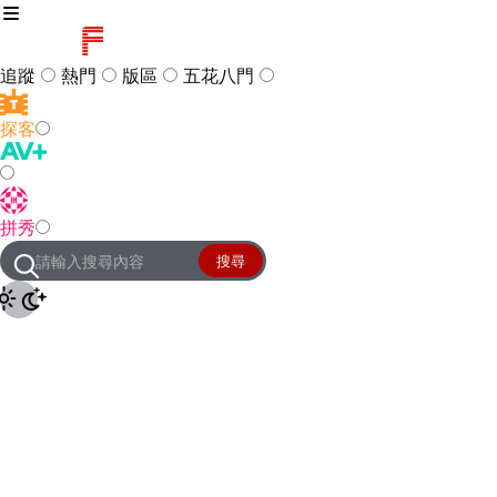
追蹤
熱門
版區
五花八門
探客
訪客
登入
拼秀
管理團隊
客服及常見問題
搜尋
友站連結
設定
JKForum
© 2005 -
2026
All Right
Reserved