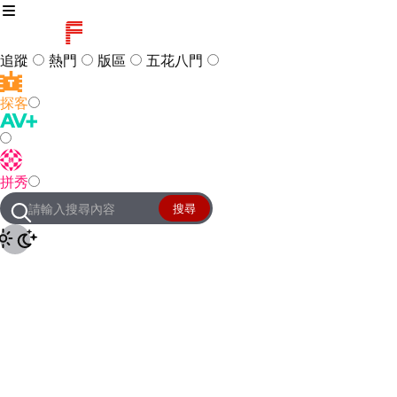
追蹤
熱門
版區
五花八門
探客
訪客
登入
拼秀
管理團隊
客服及常見問題
搜尋
友站連結
設定
JKForum
© 2005 -
2026
All Right
Reserved