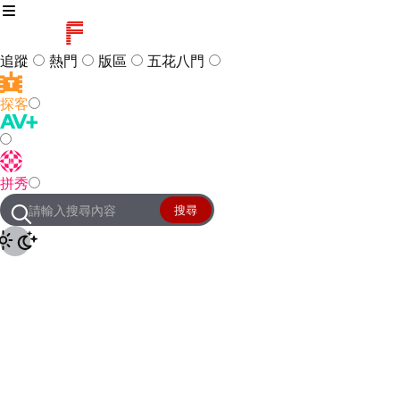
追蹤
熱門
版區
五花八門
探客
訪客
登入
拼秀
管理團隊
客服及常見問題
搜尋
友站連結
設定
JKForum
© 2005 -
2026
All Right
Reserved