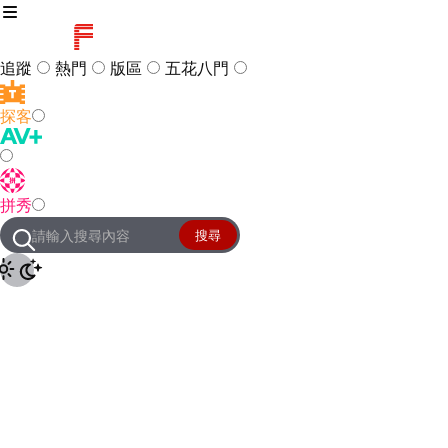
追蹤
熱門
版區
五花八門
探客
訪客
登入
拼秀
管理團隊
客服及常見問題
搜尋
友站連結
設定
JKForum
© 2005 -
2026
All Right
Reserved