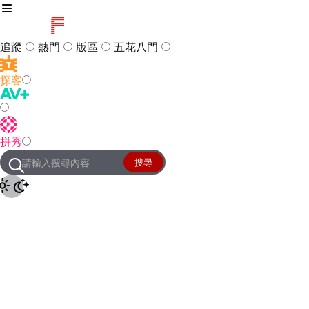
追蹤
熱門
版區
五花八門
探客
訪客
登入
拼秀
管理團隊
客服及常見問題
搜尋
友站連結
設定
JKForum
© 2005 -
2026
All Right
Reserved