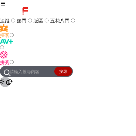
追蹤
熱門
版區
五花八門
探客
訪客
登入
拼秀
管理團隊
客服及常見問題
搜尋
友站連結
設定
JKForum
© 2005 -
2026
All Right
Reserved