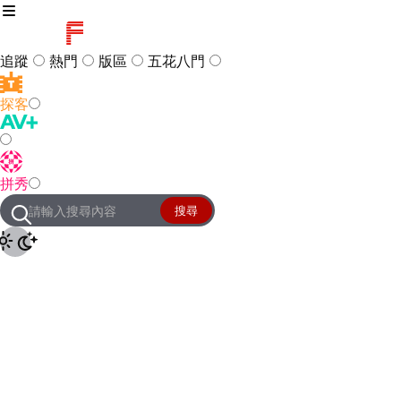
追蹤
熱門
版區
五花八門
探客
訪客
登入
拼秀
管理團隊
客服及常見問題
搜尋
友站連結
設定
JKForum
© 2005 -
2026
All Right
Reserved