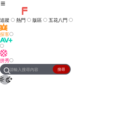
追蹤
熱門
版區
五花八門
探客
訪客
登入
拼秀
管理團隊
客服及常見問題
搜尋
友站連結
設定
JKForum
© 2005 -
2026
All Right
Reserved