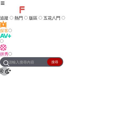
追蹤
熱門
版區
五花八門
探客
訪客
登入
拼秀
管理團隊
客服及常見問題
搜尋
友站連結
設定
JKForum
© 2005 -
2026
All Right
Reserved