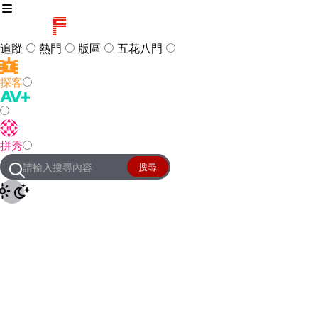
追蹤
熱門
版區
五花八門
探客
訪客
登入
拼秀
管理團隊
客服及常見問題
搜尋
友站連結
設定
JKForum
© 2005 -
2026
All Right
Reserved