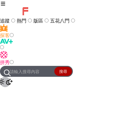
追蹤
熱門
版區
五花八門
探客
訪客
登入
拼秀
管理團隊
客服及常見問題
搜尋
友站連結
設定
JKForum
© 2005 -
2026
All Right
Reserved