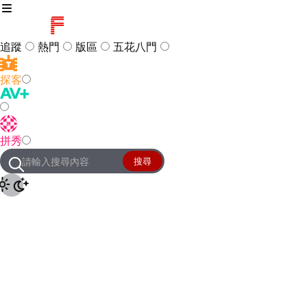
追蹤
熱門
版區
五花八門
探客
訪客
登入
拼秀
管理團隊
客服及常見問題
搜尋
友站連結
設定
JKForum
© 2005 -
2026
All Right
Reserved