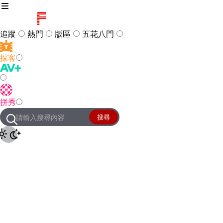
追蹤
熱門
版區
五花八門
探客
訪客
登入
拼秀
管理團隊
客服及常見問題
搜尋
友站連結
設定
JKForum
© 2005 -
2026
All Right
Reserved