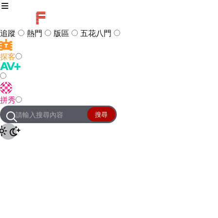
追蹤
熱門
版區
五花八門
探客
訪客
登入
拼秀
管理團隊
客服及常見問題
搜尋
友站連結
設定
JKForum
© 2005 -
2026
All Right
Reserved