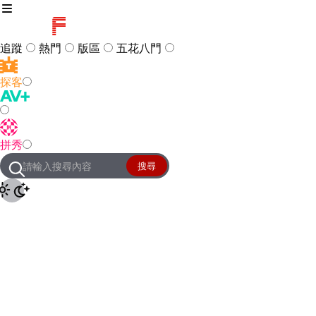
追蹤
熱門
版區
五花八門
探客
訪客
登入
拼秀
管理團隊
客服及常見問題
搜尋
友站連結
設定
JKForum
© 2005 -
2026
All Right
Reserved