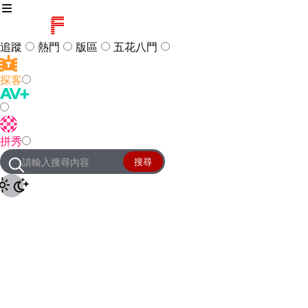
追蹤
熱門
版區
五花八門
探客
訪客
登入
拼秀
管理團隊
客服及常見問題
搜尋
友站連結
設定
JKForum
© 2005 -
2026
All Right
Reserved