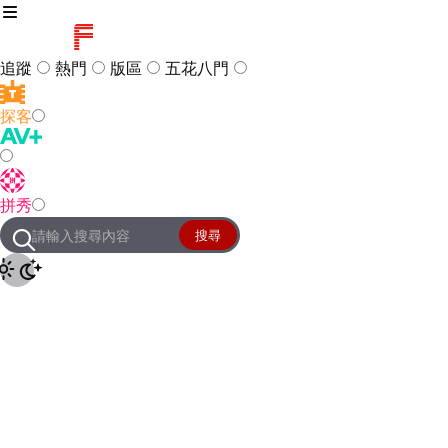
追蹤
熱門
版區
五花八門
探客
訪客
登入
拼秀
管理團隊
客服及常見問題
搜尋
友站連結
設定
JKForum
© 2005 -
2026
All Right
Reserved