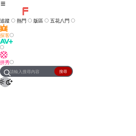
追蹤
熱門
版區
五花八門
探客
訪客
登入
拼秀
管理團隊
客服及常見問題
搜尋
友站連結
設定
JKForum
© 2005 -
2026
All Right
Reserved