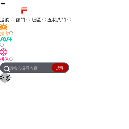
追蹤
熱門
版區
五花八門
探客
訪客
登入
拼秀
管理團隊
客服及常見問題
搜尋
友站連結
設定
JKForum
© 2005 -
2026
All Right
Reserved