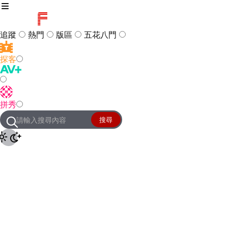
追蹤
熱門
版區
五花八門
探客
訪客
登入
拼秀
管理團隊
客服及常見問題
搜尋
友站連結
設定
JKForum
© 2005 -
2026
All Right
Reserved