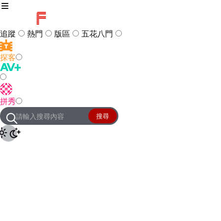
追蹤
熱門
版區
五花八門
探客
訪客
登入
拼秀
管理團隊
客服及常見問題
搜尋
友站連結
設定
JKForum
© 2005 -
2026
All Right
Reserved