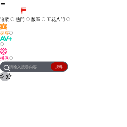
追蹤
熱門
版區
五花八門
探客
訪客
登入
拼秀
管理團隊
客服及常見問題
搜尋
友站連結
設定
JKForum
© 2005 -
2026
All Right
Reserved