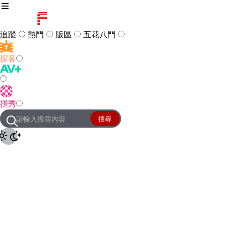
追蹤
熱門
版區
五花八門
探客
訪客
登入
拼秀
管理團隊
客服及常見問題
搜尋
友站連結
設定
JKForum
© 2005 -
2026
All Right
Reserved