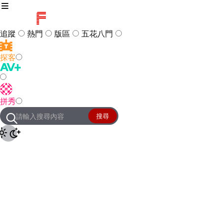
追蹤
熱門
版區
五花八門
探客
訪客
登入
拼秀
管理團隊
客服及常見問題
搜尋
友站連結
設定
JKForum
© 2005 -
2026
All Right
Reserved