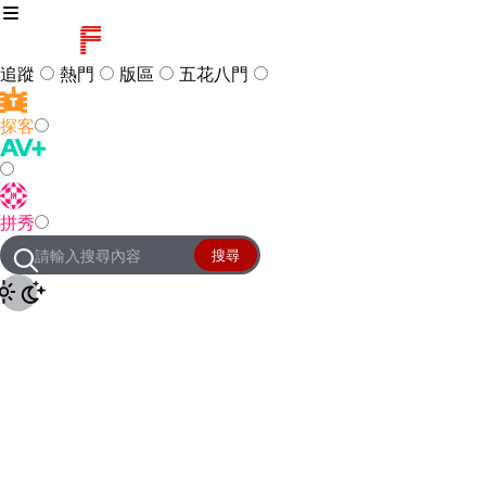
追蹤
熱門
版區
五花八門
探客
訪客
登入
拼秀
管理團隊
客服及常見問題
搜尋
友站連結
設定
JKForum
© 2005 -
2026
All Right
Reserved