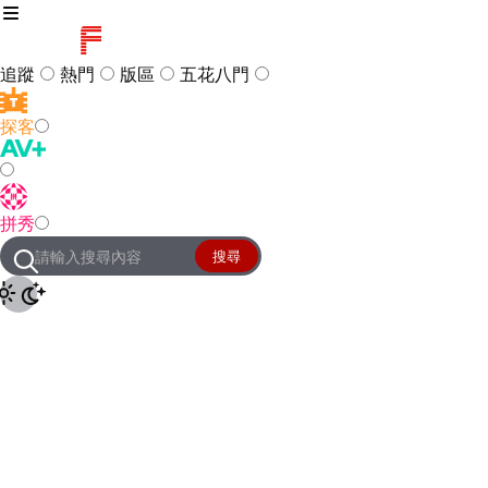
追蹤
熱門
版區
五花八門
探客
訪客
登入
拼秀
管理團隊
客服及常見問題
搜尋
友站連結
設定
JKForum
© 2005 -
2026
All Right
Reserved